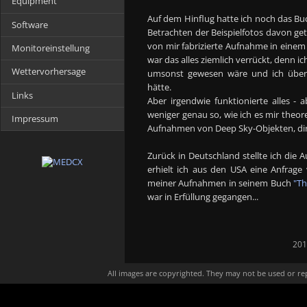
Equipment
Auf dem Hinflug hatte ich noch das Bu
Software
Betrachten der Beispielfotos davon get
von mir fabrizierte Aufnahme in einem
Monitoreinstellung
war das alles ziemlich verrückt, denn
Wettervorhersage
umsonst gewesen wäre und ich überh
hätte.
Links
Aber irgendwie funktionierte alles 
weniger genau so, wie ich es mir theor
Impressum
Aufnahmen von Deep Sky-Objekten, dire
Zurück in Deutschland stellte ich di
erhielt ich aus den USA eine Anfrage
meiner Aufnahmen in seinem Buch
"T
war in Erfüllung gegangen...
201
All images are copyrighted. They may not be used or re